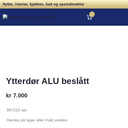
Hytter, interiør, kjøkken, bad og spesialmøblar
0
Ytterdør ALU beslått
kr
7.000
90×210 alu
Hentes på lager eller frakt avtales