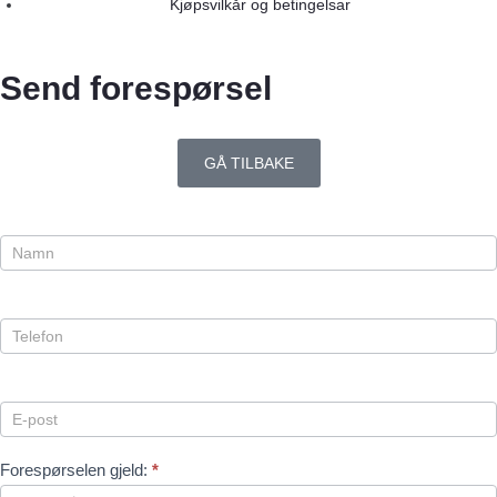
Kjøpsvilkår og betingelsar
Send forespørsel
GÅ TILBAKE
Forespørsel
Forespørselen gjeld:
*