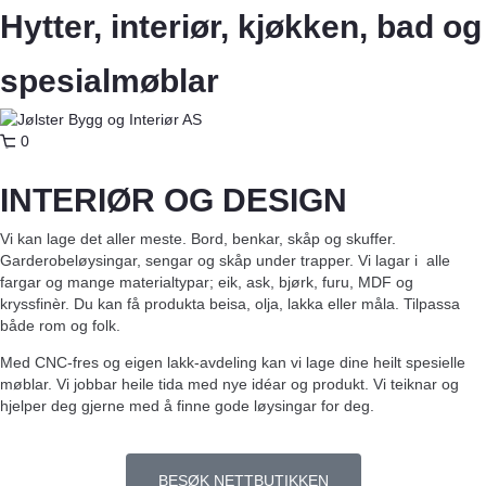
Hytter, interiør, kjøkken, bad og
spesialmøblar
0
INTERIØR OG DESIGN
Vi kan lage det aller meste. Bord, benkar, skåp og skuffer.
Garderobeløysingar, sengar og skåp under trapper. Vi lagar i alle
fargar og mange materialtypar; eik, ask, bjørk, furu, MDF og
kryssfinèr. Du kan få produkta beisa, olja, lakka eller måla. Tilpassa
både rom og folk.
Med CNC-fres og eigen lakk-avdeling kan vi lage dine heilt spesielle
møblar. Vi jobbar heile tida med nye idéar og produkt. Vi teiknar og
hjelper deg gjerne med å finne gode løysingar for deg.
BESØK NETTBUTIKKEN