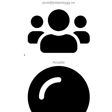
post@jolsterbygg.no
Ansatte