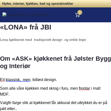
Hytter, interiør, kjøkken, bad og spesialmøblar
0
«LONA» frå JBI
Lona kjøkkenet med tradisjonelt design og enkle linjer.
Om «ASK» kjøkkenet frå Jølster Bygg
og Interiør
Eit
klassisk, men
tidløst design.
Som alle våre kjøkken med skrog i furu, men
frontar
i malt
MDF.
Valgfri farge
slik at kjøkkenet får akkurat det uttrykket du er på
jakt etter..