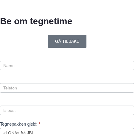
Be om tegnetime
GÅ TILBAKE
Tegnetime
Tegnepakken gjeld:
*