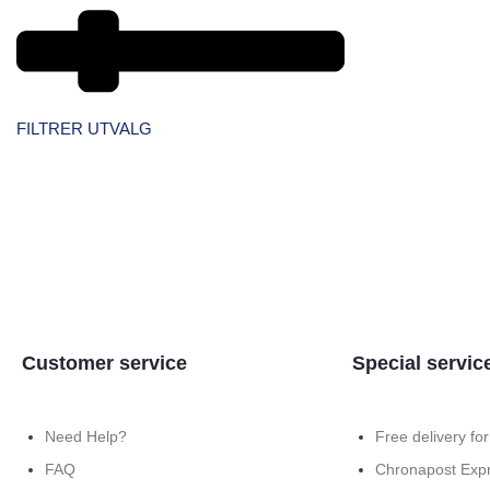
FILTRER UTVALG
VELG FILTER
Customer service
Special servic
Need Help?
Free delivery fo
FAQ
Chronapost Expr