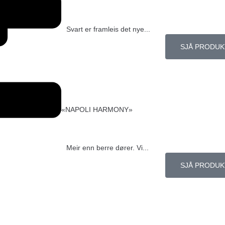
Svart er framleis det nye...
SJÅ PRODUK
«NAPOLI HARMONY»
Meir enn berre dører. Vi...
SJÅ PRODUK