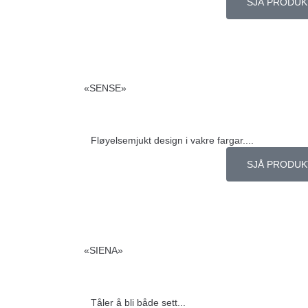
SJÅ PRODUK
«SENSE»
Fløyelsemjukt design i vakre fargar....
SJÅ PRODUK
«SIENA»
Tåler å bli både sett...