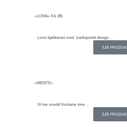
«LONA» frå JBI
Lona kjøkkenet med tradisjonelt design ...
SJÅ PRODUK
«MENTE»
Vi har snudd frontane sine...
SJÅ PRODUK