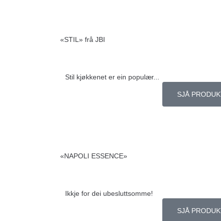
«STIL» frå JBI
Stil kjøkkenet er ein populær...
SJÅ PRODUK
«NAPOLI ESSENCE»
Ikkje for dei ubesluttsomme!
SJÅ PRODUK