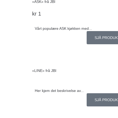
«ASK» frå JBI
kr
1
Vårt populære ASK kjøkken med...
SJÅ PRODUK
«LINE» frå JBI
Her kjem det beskrivelse av...
SJÅ PRODUK