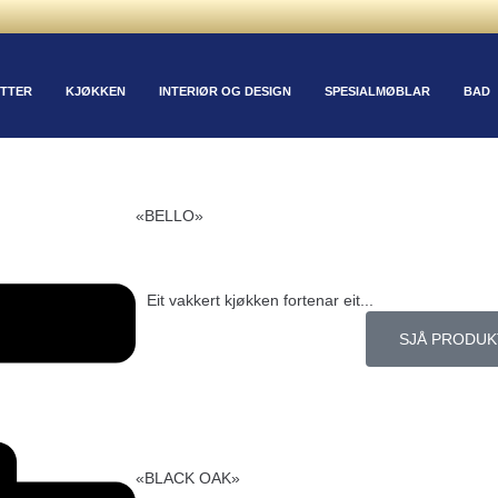
TTER
KJØKKEN
INTERIØR OG DESIGN
SPESIALMØBLAR
BAD
«BELLO»
Eit vakkert kjøkken fortenar eit...
SJÅ PRODUK
«BLACK OAK»